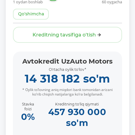
1 oydan boshlab
60 oygacha
Qo‘shimcha
Kreditning tavsifiga o‘tish
Avtokredit UzAuto Motors
O'rtacha oylik to'lov*
14 318 182
so'm
* Oylik to‘lovning aniq miqdori bank tomonidan arizani
ko‘rib chiqish natijalariga ko‘ra belgilanadi.
Stavka
Kreditning to'liq qiymati
foizi
457 930 000
0
%
so'm