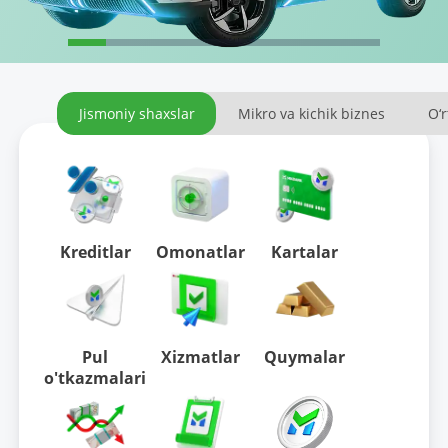
Jismoniy shaxslar
Mikro va kichik biznes
O‘r
Kreditlar
Omonatlar
Kartalar
Pul
Xizmatlar
Quymalar
o'tkazmalari