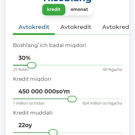
kredit
omonat
Аvtokredit
Аvtokredit
Аvtokredit
Boshlangʻich badal miqdori
30
%
25 %dan
60 %gacha
Kredit miqdori
450 000 000
so'm
1 million so'mdan
824 million so'mgacha
Kredit muddati
22
oy