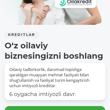
KREDITLAR
O‘z oilaviy
biznesingizni boshlang
Oilaviy tadbirkorlik, daromad topishga
qaratilgan muayyan mehnat faoliyati bilan
shug‘ullanish va faoliyat turini kengaytirish
uchun imtiyozli kreditlar.
6 oygacha imtiyozli davr.