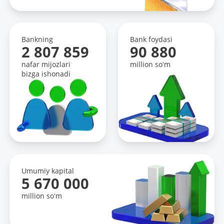
Bankning
Bank foydasi
2 807 859
90 880
nafar mijozlari
million soʻm
bizga ishonadi
Umumiy kapital
5 670 000
million soʻm