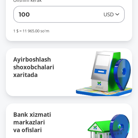
Olishim kerak
100
USD
1 $ = 11 965.00 so'm
Ayirboshlash
shoxobchalari
xaritada
Bank xizmati
markazlari
va ofislari