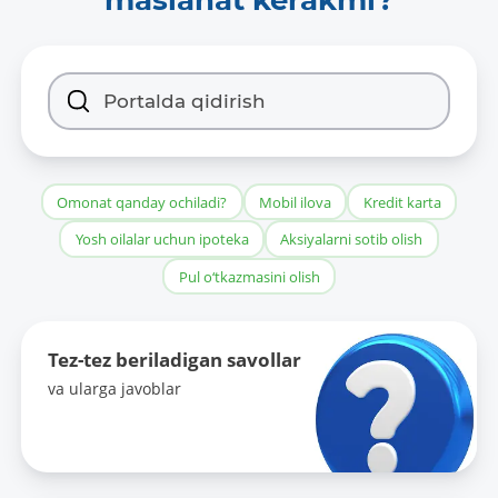
Omonat qanday ochiladi?
Mobil ilova
Kredit karta
Yosh oilalar uchun ipoteka
Aksiyalarni sotib olish
Pul o‘tkazmasini olish
Tez-tez beriladigan savollar
va ularga javoblar