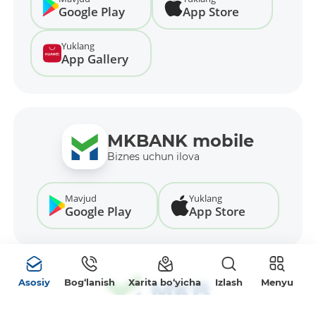
Google Play
App Store
Yuklang
App Gallery
MKBANK mobile
Biznes uchun ilova
Mavjud
Yuklang
Google Play
App Store
Kartani ochish
Videoni ko‘rish
Asosiy
Bog‘lanish
Xarita bo‘yicha
Izlash
Menyu