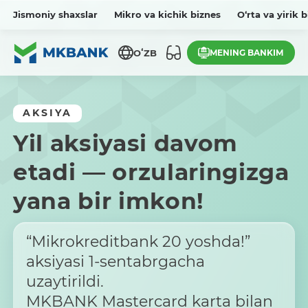
Jismoniy shaxslar
Mikro va kichik biznes
O‘rta va yirik 
MENING BANKIM
OʻZB
AKSIYA
Yil aksiyasi davom
etadi — orzularingizga
yana bir imkon!
“Mikrokreditbank 20 yoshda!”
aksiyasi 1-sentabrgacha
uzaytirildi.
MKBANK Mastercard karta bilan