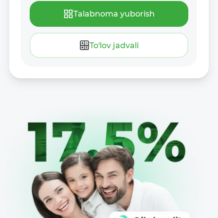
Talabnoma yuborish
To'lov jadvali