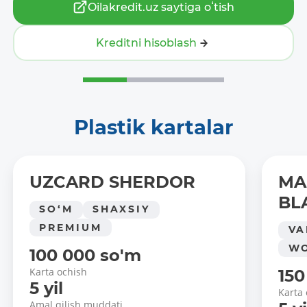
Oilakredit.uz saytiga oʻtish
Kreditni hisoblash
Plastik kartalar
UZCARD SHERDOR
MA
BL
SO‘M
SHAXSIY
PREMIUM
VA
WO
100 000 so'm
Karta ochish
150
5 yil
Karta
Amal qilish muddati