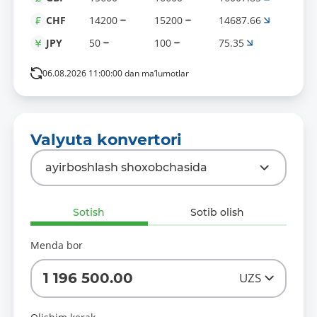
14200
15200
14687.66
CHF
50
100
75.35
JPY
06.08.2026 11:00:00 dan ma’lumotlar
Valyuta konvertori
ayirboshlash shoxobchasida
Sotish
Sotib olish
Menda bor
1 196 500.00
UZS