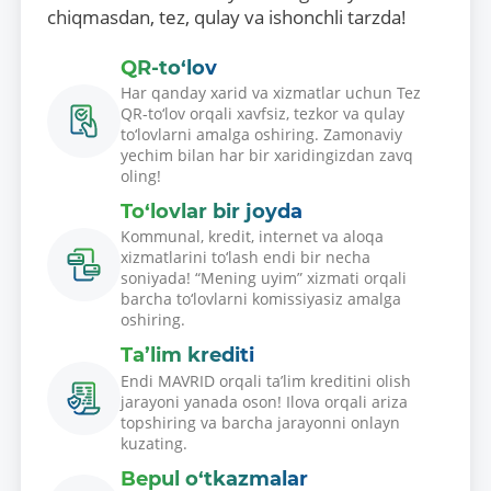
chiqmasdan, tez, qulay va ishonchli tarzda!
QR-to‘lov
Har qanday xarid va xizmatlar uchun Tez
QR-to‘lov orqali xavfsiz, tezkor va qulay
to‘lovlarni amalga oshiring. Zamonaviy
yechim bilan har bir xaridingizdan zavq
oling!
To‘lovlar bir joyda
Kommunal, kredit, internet va aloqa
xizmatlarini to‘lash endi bir necha
soniyada! “Mening uyim” xizmati orqali
barcha to‘lovlarni komissiyasiz amalga
oshiring.
Ta’lim krediti
Endi MAVRID orqali ta’lim kreditini olish
jarayoni yanada oson! Ilova orqali ariza
topshiring va barcha jarayonni onlayn
kuzating.
Bepul o‘tkazmalar