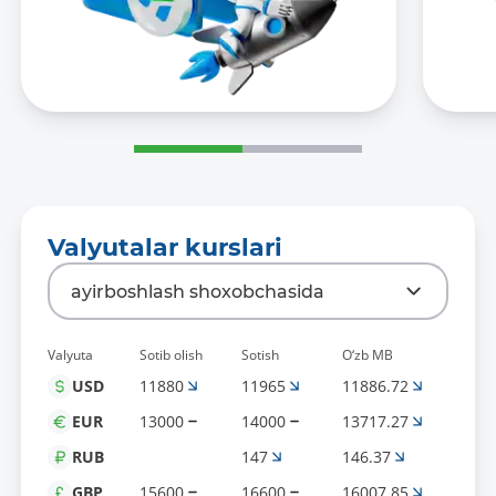
Valyutalar kurslari
ayirboshlash shoxobchasida
Valyuta
Sotib olish
Sotish
O‘zb MB
11880
11965
11886.72
USD
13000
14000
13717.27
EUR
147
146.37
RUB
15600
16600
16007.85
GBP