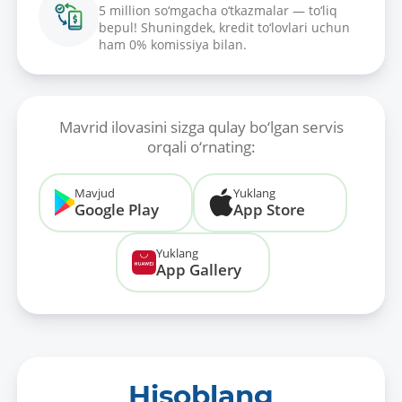
5 million so‘mgacha o‘tkazmalar — to‘liq
bepul! Shuningdek, kredit to‘lovlari uchun
ham 0% komissiya bilan.
Mavrid ilovasini sizga qulay bo‘lgan servis
orqali o‘rnating:
Mavjud
Yuklang
Google Play
App Store
Yuklang
App Gallery
Hisoblang