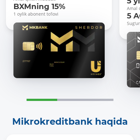
5 yi
BXMning 15%
Amal 
1 oylik abonent to‘lovi
5 A
Sug‘ur
Mikrokreditbank haqida