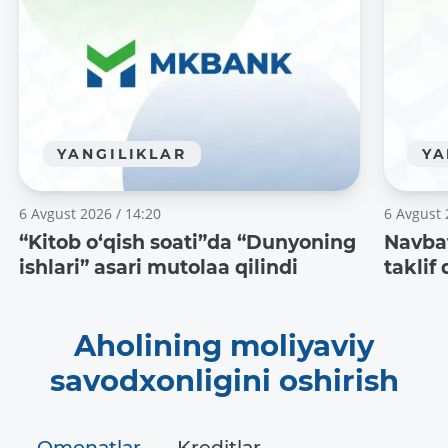
YANGILIKLAR
YA
6 Avgust 2026 / 14:20
6 Avgust 
“Kitob o‘qish soati”da “Dunyoning
Navba
ishlari” asari mutolaa qilindi
taklif 
Aholining moliyaviy
savodxonligini oshirish
Omonatlar
Kreditlar