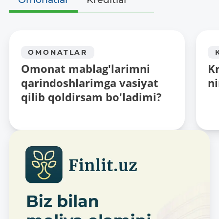
OMONATLAR
Omonat mablag'larimni
Kr
qarindoshlarimga vasiyat
n
qilib qoldirsam bo'ladimi?