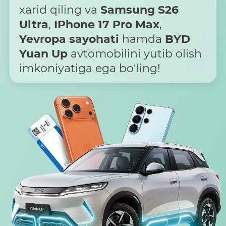
xarid qiling va
Samsung S26
Ultra
,
I
Phone 17 Pro Max
,
Yevropa sayohati
hamda
BYD
Yuan Up
avtomobilini yutib olish
imkoniyatiga ega bo‘ling!