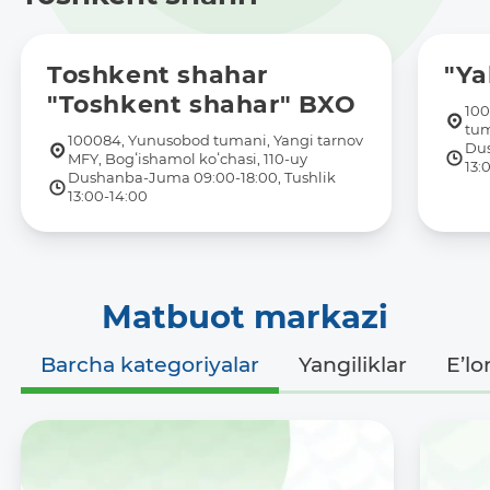
Toshkent shahar
"Y
"Toshkent shahar" BXO
100
tum
100084, Yunusobod tumani, Yangi tarnov
Dus
MFY, Bogʻishamol koʻchasi, 110-uy
13:
Dushanba-Juma 09:00-18:00, Tushlik
13:00-14:00
Matbuot markazi
Barcha kategoriyalar
Yangiliklar
E’lo