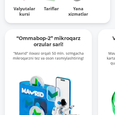
Valyutalar
Tariflar
Yana
kursi
xizmatlar
“Ommabop-2” mikroqarz
V
orzular sari!
“Mavrid” ilovasi orqali 50 mln. so‘mgacha
Mav
mikroqarzni tez va oson rasmiylashtiring!
karta
qu