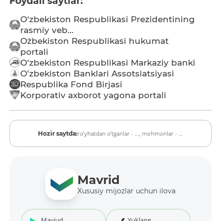
Foydali saytlar:
O‘zbekiston Respublikasi Prezidentining
rasmiy veb...
O`zbekiston Respublikasi hukumat
portali
O‘zbekiston Respublikasi Markaziy banki
O’zbekiston Banklari Assotsiatsiyasi
Respublika Fond Birjasi
Korporativ axborot yagona portali
ro‘yhatdan o‘tganlar - ...,
mehmonlar - ...
Hozir saytda:
Mavrid
Xususiy mijozlar uchun ilova
Mavjud
Yuklang